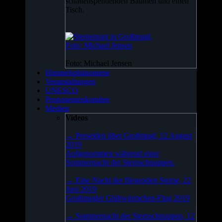
schattenspendenden Bäumen und einen
Tisch.
Foto: Michael Jensen
Himmelsphänomene
Veranstaltungen
UNESCO
Proponentenkomitee
Medien
Videos
→ Perseiden über Großmugl, 12 August
2019
Aufgenommen während einer
Sommernacht der Sternschnuppen.
→ Eine Nacht der fliegenden Sterne, 22
Juni 2019
Großmugler Glühwürmchen-Flug 2019
→ Sommernacht der Sternschnuppen, 12