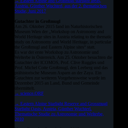
→ Eastern Alpine and Großmugl starlight areas,
Austria. Günther Wuchterl, aus der 2. thematischen
Studie, Juni 2017
Gutachter in Großmugl
Am 26. Oktober 2015 fand im Naturhistorischen
Museum Wien der „Workshop on Astronomy and
World Heritage sites in Austria relating to the thematic
study on Astronomy and World Heritage, in particular
the Großmugl and Eastern Alpine sites“ statt.
Es war der erste Workshop zu Astronomie und
Welterbe in Österreich. Am 25. Oktober besuchten die
Gutachter der ICOMOS, Prof. Clive Ruggles und
Prof. Michel Cotte Großmugl, den Leeberg und das
prähistorische Museum Asparn an der Zaya. Ein
Gutachten zur weiteren Vorgehensweise wurde im
Dezember 2015 an Land, Bund und Gemeinde
übermittelt.
→ science.ORF
→ Eastern Alpine Starlight Reserve and Grossmugl
Starlight Oasis, Austria, Günther Wuchterl.
Thematische Studie zu Astronomie und Welterbe,
2010