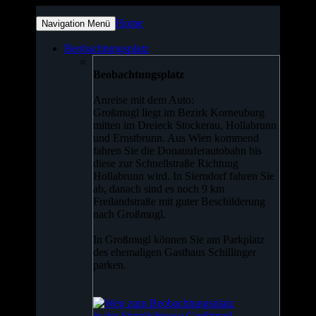
Home
Navigation
Menü
Beobachtungsplatz
Beobachtungsplatz
Anreise mit dem Auto:
Großmugl liegt im Bezirk Korneuburg
mitten im Dreieck Stockerau, Hollabrunn
und Ernstbrunn. Aus Wien kommend
fahren Sie die Donauuferautobahn bis
diese zur Schnellstraße Richtung
Hollabrunn wird. In Sierndorf fahren Sie
ab, danach sind es noch 9 km
Freilandstraße mit guter Beschilderung
nach Großmugl.
In Großmugl können Sie am Parkplatz
des ehemaligen Gasthaus Schillinger
parken.